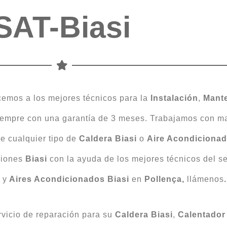
SAT-Biasi
cemos a los mejores técnicos para la
Instalación
,
Mant
empre con una garantía de 3 meses. Trabajamos con mat
de cualquier tipo de
Caldera Biasi
o
Aire Acondicionad
ciones
Biasi
con la ayuda de los mejores técnicos del se
n
y
Aires Acondicionados Biasi
en
Pollença,
llámenos
.
rvicio de reparación para su
Caldera Biasi
,
Calentador